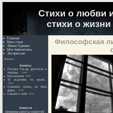
Стихи о любви и
стихи о жизни
Главная
Философская ли
Мои стихи
Эйжен Гуревич
Моя библиотека
Экспрессия
Анонсы:
Анонсы
Послал Гос-дь достаток и
любовь...
>>>
Ностальгия
>>>
То усыпляя, то грозя...
>>>
Спасибо, осень, за твои
дары...
>>>
Сказка о тебе
>>>
Новости
проверка работы новостей