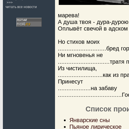
>>>
читать все новости
марева!
А душа твоя - дура-дурою
Оплывёт свечой в адском 
Но стихов моих
............................бред
Ни мгновенья не
..............................трат
Из чистилища,
..........................как из 
Принесут
...................на забаву
.....................................
Список про
Январские сны
Пьяное лирическое